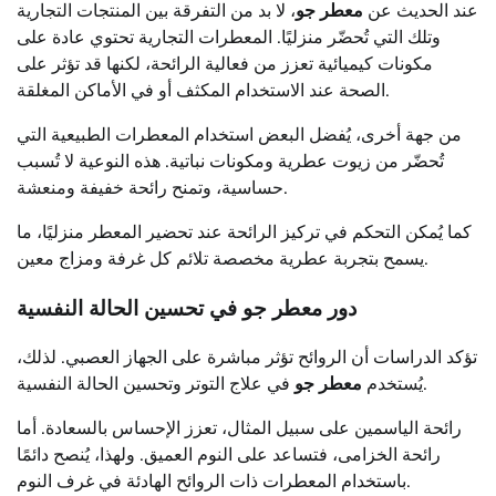
عند الحديث عن
معطر جو
، لا بد من التفرقة بين المنتجات التجارية
وتلك التي تُحضّر منزليًا. المعطرات التجارية تحتوي عادة على
مكونات كيميائية تعزز من فعالية الرائحة، لكنها قد تؤثر على
الصحة عند الاستخدام المكثف أو في الأماكن المغلقة.
من جهة أخرى، يُفضل البعض استخدام المعطرات الطبيعية التي
تُحضّر من زيوت عطرية ومكونات نباتية. هذه النوعية لا تُسبب
حساسية، وتمنح رائحة خفيفة ومنعشة.
كما يُمكن التحكم في تركيز الرائحة عند تحضير المعطر منزليًا، ما
يسمح بتجربة عطرية مخصصة تلائم كل غرفة ومزاج معين.
دور معطر جو في تحسين الحالة النفسية
تؤكد الدراسات أن الروائح تؤثر مباشرة على الجهاز العصبي. لذلك،
في علاج التوتر وتحسين الحالة النفسية.
يُستخدم
معطر جو
رائحة الياسمين على سبيل المثال، تعزز الإحساس بالسعادة. أما
رائحة الخزامى، فتساعد على النوم العميق. ولهذا، يُنصح دائمًا
باستخدام المعطرات ذات الروائح الهادئة في غرف النوم.