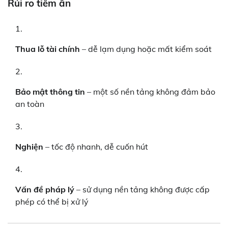
Rủi ro tiềm ẩn
Thua lỗ tài chính
– dễ lạm dụng hoặc mất kiểm soát
Bảo mật thông tin
– một số nền tảng không đảm bảo
an toàn
Nghiện
– tốc độ nhanh, dễ cuốn hút
Vấn đề pháp lý
– sử dụng nền tảng không được cấp
phép có thể bị xử lý