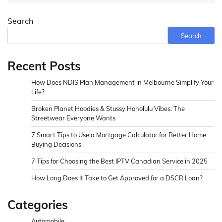
Search
Search
Recent Posts
How Does NDIS Plan Management in Melbourne Simplify Your
Life?
Broken Planet Hoodies & Stussy Honolulu Vibes: The
Streetwear Everyone Wants
7 Smart Tips to Use a Mortgage Calculator for Better Home
Buying Decisions
7 Tips for Choosing the Best IPTV Canadian Service in 2025
How Long Does It Take to Get Approved for a DSCR Loan?
Categories
Automobile