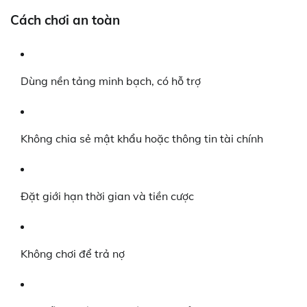
Cách chơi an toàn
Dùng nền tảng minh bạch, có hỗ trợ
Không chia sẻ mật khẩu hoặc thông tin tài chính
Đặt giới hạn thời gian và tiền cược
Không chơi để trả nợ