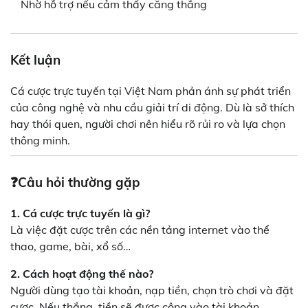
Nhờ hỗ trợ nếu cảm thấy căng thẳng
Kết luận
Cá cược trực tuyến tại Việt Nam phản ánh sự phát triển
của công nghệ và nhu cầu giải trí di động. Dù là sở thích
hay thói quen, người chơi nên hiểu rõ rủi ro và lựa chọn
thông minh.
❓
Câu hỏi thường gặp
1. Cá cược trực tuyến là gì?
Là việc đặt cược trên các nền tảng internet vào thể
thao, game, bài, xổ số…
2. Cách hoạt động thế nào?
Người dùng tạo tài khoản, nạp tiền, chọn trò chơi và đặt
cược. Nếu thắng, tiền sẽ được cộng vào tài khoản.