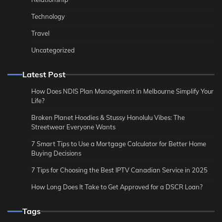
Technology
Travel
Uncategorized
Latest Post
How Does NDIS Plan Management in Melbourne Simplify Your
Life?
Broken Planet Hoodies & Stussy Honolulu Vibes: The
Streetwear Everyone Wants
7 Smart Tips to Use a Mortgage Calculator for Better Home
Buying Decisions
7 Tips for Choosing the Best IPTV Canadian Service in 2025
How Long Does It Take to Get Approved for a DSCR Loan?
Tags