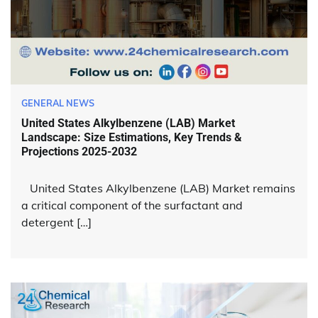
GENERAL NEWS
United States Alkylbenzene (LAB) Market
Landscape: Size Estimations, Key Trends &
Projections 2025-2032
United States Alkylbenzene (LAB) Market remains
a critical component of the surfactant and
detergent […]