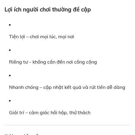
Lợi ích người chơi thường đề cập
Tiện lợi – chơi mọi lúc, mọi nơi
Riêng tư – không cần đến nơi công cộng
Nhanh chóng – cập nhật kết quả và rút tiền dễ dàng
Giải trí – cảm giác hồi hộp, thử thách