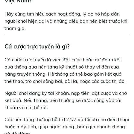
Việt Nam?
Hãy cùng tìm hiểu cách hoạt động, lý do nó hấp dẫn
người chơi hiện đại và những điều bạn nên biết trước khi
tham gia.
Cá cược trực tuyến là gì?
Cá cược trực tuyến là việc đặt cược hoặc dự đoán kết
quả thông qua nền tảng kỹ thuật số thay vì đến cửa
hàng truyền thống. Hệ thống có thể bao gồm kết quả
thể thao, trò chơi sòng bài, bài lá, hoặc các cuộc thi ảo.
Người chơi đăng ký tài khoản, nạp tiền, đặt cược và chờ
kết quả. Nếu thắng, tiền thưởng sẽ được cộng vào tài
khoản và có thể rút.
Các nền tảng thường hỗ trợ 24/7 và tối ưu cho điện thoại
hoặc máy tính, giúp người dùng tham gia nhanh chóng
và dễ dàng.