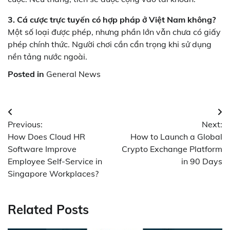
3. Cá cược trực tuyến có hợp pháp ở Việt Nam không?
Một số loại được phép, nhưng phần lớn vẫn chưa có giấy
phép chính thức. Người chơi cần cẩn trọng khi sử dụng
nền tảng nước ngoài.
Posted in
General News
Post
Previous:
Next:
navigation
How Does Cloud HR
How to Launch a Global
Software Improve
Crypto Exchange Platform
Employee Self-Service in
in 90 Days
Singapore Workplaces?
Related Posts