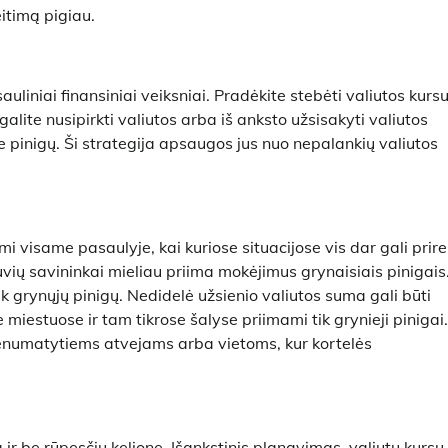
eitimą pigiau.
auliniai finansiniai veiksniai. Pradėkite stebėti valiutos kurs
galite nusipirkti valiutos arba iš anksto užsisakyti valiutos
 pinigų. Ši strategija apsaugos jus nuo nepalankių valiutos
i visame pasaulyje, kai kuriose situacijose vis dar gali prirei
vių savininkai mieliau priima mokėjimus grynaisiais pinigais
ek grynųjų pinigų. Nedidelė užsienio valiutos suma gali būti
 miestuose ir tam tikrose šalyse priimami tik grynieji pinigai.
enumatytiems atvejams arba vietoms, kur kortelės
ir be rūpesčių kelionę. Išankstinis planavimas, valiutų kursų