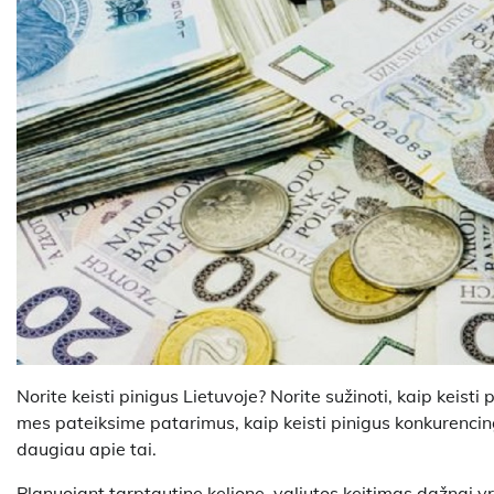
Norite keisti pinigus Lietuvoje? Norite sužinoti, kaip keist
mes pateiksime patarimus, kaip keisti pinigus konkurencing
daugiau apie tai.
Planuojant tarptautinę kelionę, valiutos keitimas dažnai y