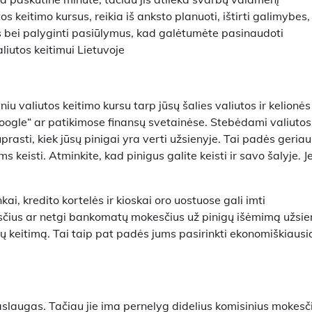
os keitimo kursus, reikia iš anksto planuoti, ištirti galimybes,
us bei palyginti pasiūlymus, kad galėtumėte pasinaudoti
liutos keitimui Lietuvoje
iu valiutos keitimo kursu tarp jūsų šalies valiutos ir kelionės
„Google“ ar patikimose finansų svetainėse. Stebėdami valiutos
rasti, kiek jūsų pinigai yra verti užsienyje. Tai padės geriau
s keisti. Atminkite, kad pinigus galite keisti ir savo šalyje. Je
ai, kredito kortelės ir kioskai oro uostuose gali imti
sčius ar netgi bankomatų mokesčius už pinigų išėmimą užsie
gų keitimą. Tai taip pat padės jums pasirinkti ekonomiškiausi
paslaugas. Tačiau jie ima pernelyg didelius komisinius mokesč