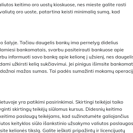
utos keitimo oro uostų kioskuose, nes mieste galite rasti
 valiutą oro uoste, patartina keisti minimalią sumą, kad
o šalyje. Tačiau daugelis bankų ima pernelyg didelius
amiesi bankomatais, svarbu pasiteirauti bankuose apie
u informuoti savo banką apie kelionę į užsienį, nes daugeli
ami užkirsti kelią sukčiavimui. Jei pinigus išimsite bankomat
 dažnai mažas sumas. Tai padės sumažinti mokamų operaci
ietuvoje yra patikimi pasirinkimai. Skirtingi teikėjai taiko
ginti skirtingų teikėjų siūlomus kursus. Didesnių keitimo
 keitimo paslaugų teikėjams, kad sužinotumėte galiojančius
aliutos keityklos siūlo išankstinio užsakymo valiutos paslaugas
site kelionės tikslą. Galite ieškoti pripažintų ir licencijuotų