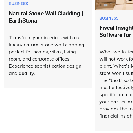
BUSINESS
Natural Stone Wall Cladding |
BUSINESS
EarthStona
Fiscal Insigh
Software for
Transform your interiors with our
luxury natural stone wall cladding,
perfect for homes, villas, living
What works for
room, and corporate offices.
will not work f
Experience sophistication design
plant. What’s id
and quality.
store won’t suff
The “best” soft
most effective
specific pain p
your particula
provides the m
financial insigh