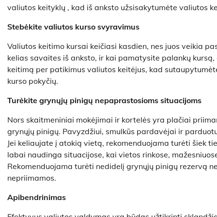
valiutos keityklų , kad iš anksto užsisakytumėte valiutos k
Stebėkite valiutos kurso svyravimus
Valiutos keitimo kursai keičiasi kasdien, nes juos veikia pas
kelias savaites iš anksto, ir kai pamatysite palankų kursą, 
keitimą per patikimus valiutos keitėjus, kad sutaupytumėte
kurso pokyčių.
Turėkite grynųjų pinigų nepaprastosioms situacijoms
Nors skaitmeniniai mokėjimai ir kortelės yra plačiai priimam
grynųjų pinigų. Pavyzdžiui, smulkūs pardavėjai ir parduotu
Jei keliaujate į atokią vietą, rekomenduojama turėti šiek ti
labai naudinga situacijose, kai vietos rinkose, mažesniuose
Rekomenduojama turėti nedidelį grynųjų pinigų rezervą n
nepriimamos.
Apibendrinimas
Efektyvus valiutos valdymas yra būdas užtikrinti sklandžią 