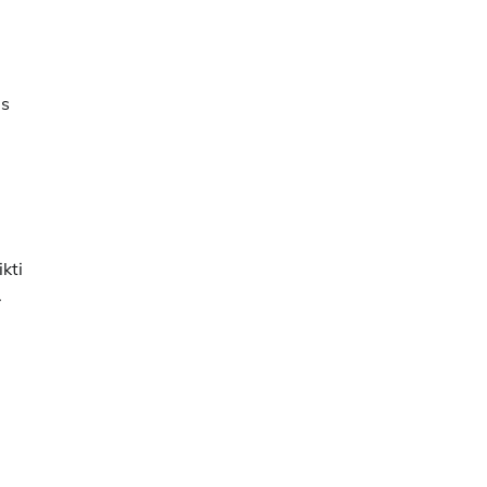
us
kti
.