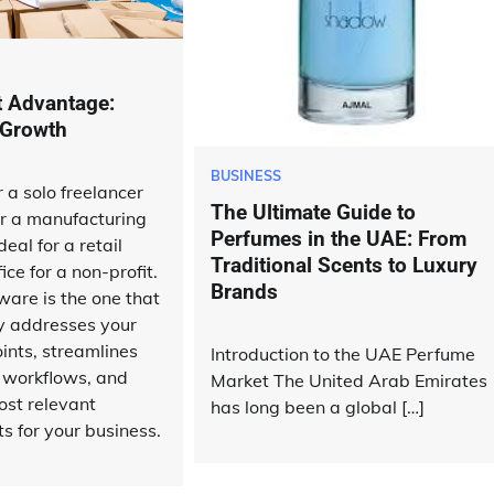
t Advantage:
 Growth
BUSINESS
 a solo freelancer
The Ultimate Guide to
or a manufacturing
Perfumes in the UAE: From
eal for a retail
Traditional Scents to Luxury
ice for a non-profit.
Brands
ware is the one that
ly addresses your
oints, streamlines
Introduction to the UAE Perfume
r workflows, and
Market The United Arab Emirates
ost relevant
has long been a global […]
ts for your business.