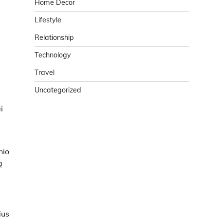
Home Decor
Lifestyle
Relationship
Technology
Travel
Uncategorized
i
nio
ą
ius