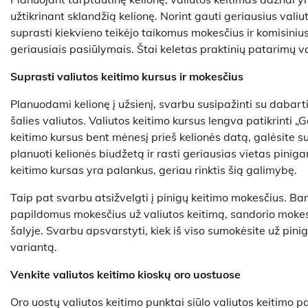
užtikrinant sklandžią kelionę. Norint gauti geriausius valiut
suprasti kiekvieno teikėjo taikomus mokesčius ir komisini
geriausiais pasiūlymais. Štai keletas praktinių patarimų va
Suprasti valiutos keitimo kursus ir mokesčius
Planuodami kelionę į užsienį, svarbu susipažinti su dabartin
šalies valiutos. Valiutos keitimo kursus lengva patikrinti 
keitimo kursus bent mėnesį prieš kelionės datą, galėsite sup
planuoti kelionės biudžetą ir rasti geriausias vietas pinigam
keitimo kursas yra palankus, geriau rinktis šią galimybę.
Taip pat svarbu atsižvelgti į pinigų keitimo mokesčius. Bank
papildomus mokesčius už valiutos keitimą, sandorio moke
šalyje. Svarbu apsvarstyti, kiek iš viso sumokėsite už pini
variantą.
Venkite valiutos keitimo kioskų oro uostuose
Oro uostų valiutos keitimo punktai siūlo valiutos keitimo 