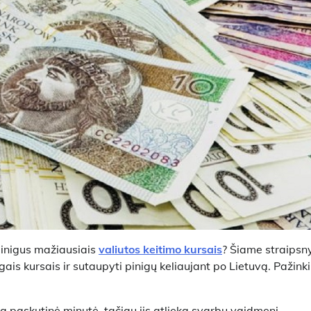
i pinigus mažiausiais
valiutos keitimo kursais
? Šiame straipsn
ais kursais ir sutaupyti pinigų keliaujant po Lietuvą. Pažink
ra paskutinė minutė, tačiau jis atlieka svarbų vaidmenį