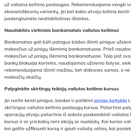
už valiutos keitimo paslaugas. Rekomenduojama vengti vali
ekonomiškesnių variantų. Jei bet kokiu atveju būtina keisti
padengtumėte neatidėliotinas išlaidas.
Naudokitės vietiniais bankomatais valiutos keitimui
Bankomatas gali būti patogus būdas išimti pinigus užsieni
mokesčius už pinigų išėmimą bankomatuose. Prieš naudod
mokesčius už pinigų išėmimą bankomatuose. Taip pat svarb
bankų blokuoja korteles, naudojamas užsienio šalyse, siekd
rekomenduojama išimti mažiau, bet didesnes sumas, o ne
mokesčių skaičių.
Palyginkite skirtingų teikėjų valiutos keitimo kursus
Jei norite keisti pinigus, bankai ir patikimi
pinigu keitykla
L
skirtingus valiutos keitimo paslaugų kursus. Patartina paly
operacijų atveju patartina iš anksto paskambinti valiutos
kursus ir ar yra kokių nors akcijų ar nuolaidų. Kai kurios v
kai galite užfiksuoti kursą ir gauti valiutą vėliau, kai pasiek